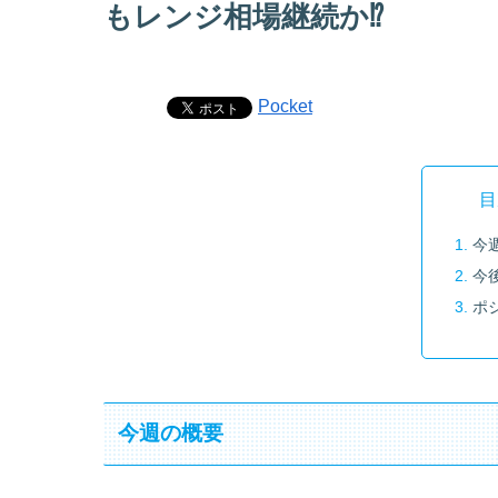
もレンジ相場継続か⁉
Pocket
目
今
今
ポ
今週の概要