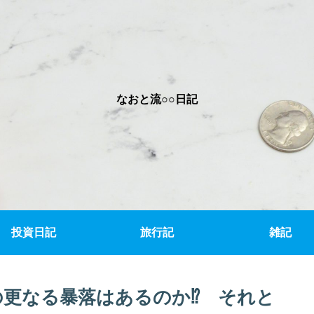
なおと流○○日記
投資日記
旅行記
雑記
の更なる暴落はあるのか⁉ それと