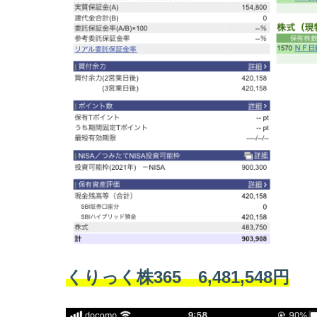
くりっく株365 6,481,548円