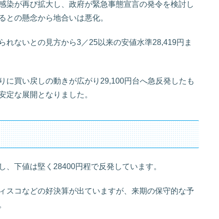
感染が再び拡大し、政府が緊急事態宣言の発令を検討し
るとの懸念から地合いは悪化。
ないとの見方から3／25以来の安値水準28,419円ま
に買い戻しの動きが広がり29,100円台へ急反発したも
安定な展開となりました。
、下値は堅く28400円程で反発しています。
ィスコなどの好決算が出ていますが、来期の保守的な予
。