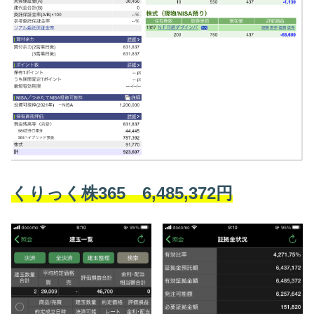
くりっく株365 6,485,372円