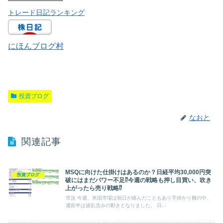
トレード日記ランキング
にほんブログ村
投資ブログ
なおと
関連記事
MSQに向けた仕掛けはあるのか？日経平均30,000円突
投資ブログ
破にはまだパワー不足⁉今週の戦略も押し目買い、吹き
上がったら売り戦略⁉
市況 今週、米国市場は祝日が絡んだこともあり手掛かり難の中、
週前半は波乱含みの動きとなりました。 日...