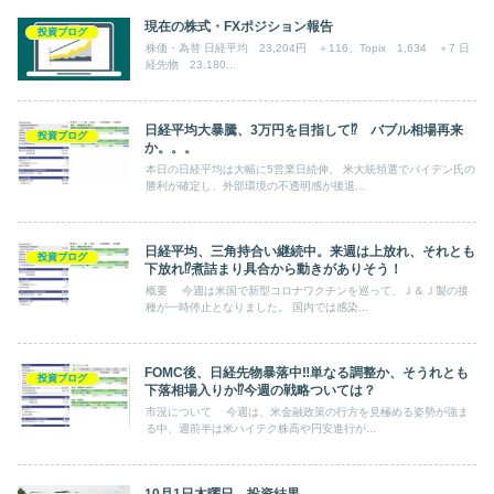
現在の株式・FXポジション報告
投資ブログ
株価・為替 日経平均 23,204円 ＋116、Topix 1,634 ＋7 日
経先物 23,180...
日経平均大暴騰、3万円を目指して⁉ バブル相場再来
投資ブログ
か。。。
本日の日経平均は大幅に5営業日続伸。 米大統領選でバイデン氏の
勝利が確定し、外部環境の不透明感が後退...
日経平均、三角持合い継続中。来週は上放れ、それとも
投資ブログ
下放れ⁉煮詰まり具合から動きがありそう！
概要 今週は米国で新型コロナワクチンを巡って、Ｊ＆Ｊ製の接
種が一時停止となりました。 国内では感染...
FOMC後、日経先物暴落中‼単なる調整か、そうれとも
投資ブログ
下落相場入りか⁉今週の戦略ついては？
市況について 今週は、米金融政策の行方を見極める姿勢が強ま
る中、週前半は米ハイテク株高や円安進行が...
10月1日木曜日 投資結果