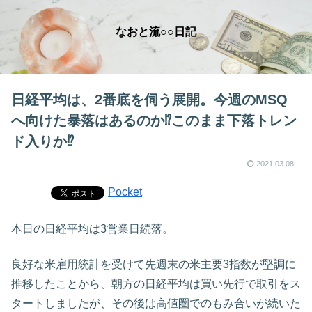
なおと流○○日記
日経平均は、2番底を伺う展開。今週のMSQ
へ向けた暴落はあるのか⁉このまま下落トレン
ド入りか⁉
2021.03.08
Pocket
本日の日経平均は3営業日続落。
良好な米雇用統計を受けて先週末の米主要3指数が堅調に
推移したことから、朝方の日経平均は買い先行で取引をス
タートしましたが、その後は高値圏でのもみ合いが続いた